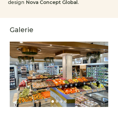
design
Nova Concept Global
.
Galerie
s