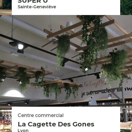
SUPER U
Sainte-Geneviève
Savi
Qui sommes-nous ?
Notre vision et nos valeurs
Nos savoir-faire
Nos engagements
Nos solutions pour les particuliers
Nous rejoindre
Groupe Savi 2026 © - Mentions légales
Expertises
Centre commercial
Réalisations
La Cagette Des Gones
Contact
Lyon