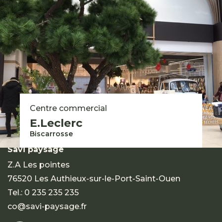
Nos savoir-faire
Nos engagements
Nos solutions pour les particuliers
Nous rejoindre
Groupe Savi 2026 © - Mentions légales
Expertises
Centre commercial
Réalisations
E.Leclerc
Contact
Biscarrosse
Savi paysage
Z.A Les pointes
76520 Les Authieux-sur-le-Port-Saint-Ouen
Tel.:
0 235 235 235
co@savi-paysage.fr