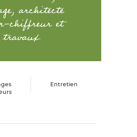
ge, architecte
r-chiffreur et
 travaux.
ages
Entretien
ieurs