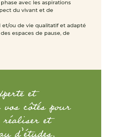
phase avec les aspirations
espect du vivant et de
t/ou de vie qualitatif et adapté
c des espaces de pause, de
perte et
 vos côtés pour
 réaliser et
au d’études,