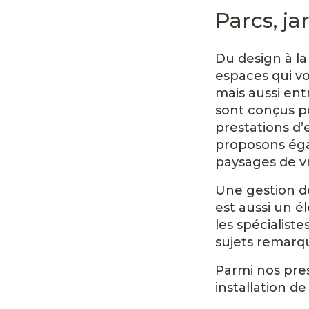
Parcs, ja
Du design à la
espaces qui vo
mais aussi ent
sont conçus po
prestations d’
proposons éga
paysages de vr
Une gestion de
est aussi un é
les spécialist
sujets remarq
Parmi nos pres
installation 