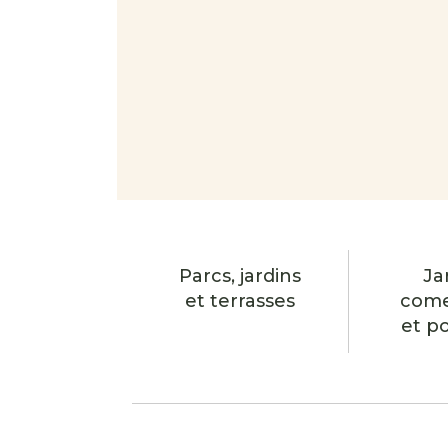
Parcs, jardins
Ja
et terrasses
come
et p