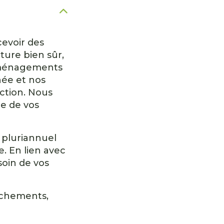
cevoir des
ture bien sûr,
 aménagements
née et nos
action. Nous
re de vos
 pluriannuel
. En lien avec
soin de vos
rochements,