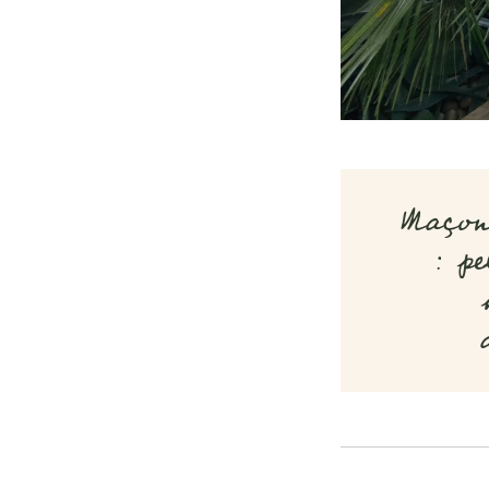
Maçon
: pe