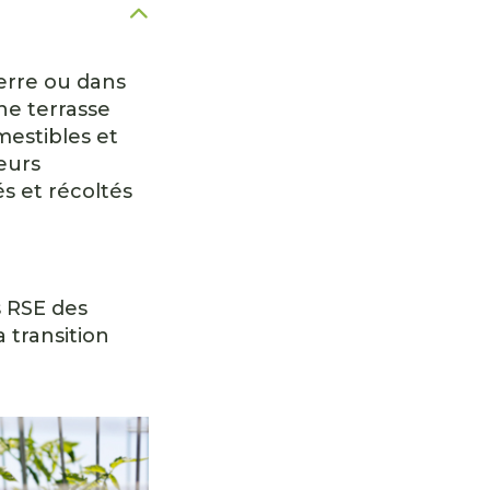
terre ou dans
ne terrasse
mestibles et
eurs
és et récoltés
s RSE des
 transition