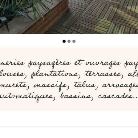
neries paysagères et ouvrages pay
louses, plantations, terrasses, al
murets, massifs, talus, arrosage
automatiques, bassins, cascades