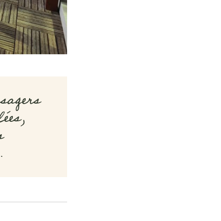
sagers
lées,
s
…