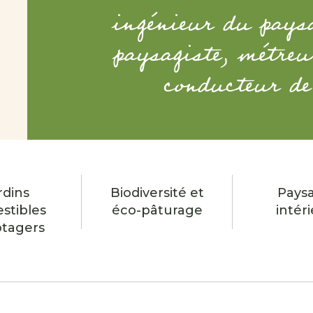
ingénieur du paysa
paysagiste, métreu
conducteur de
rdins
Biodiversité et
Pays
stibles
éco-pâturage
intér
otagers