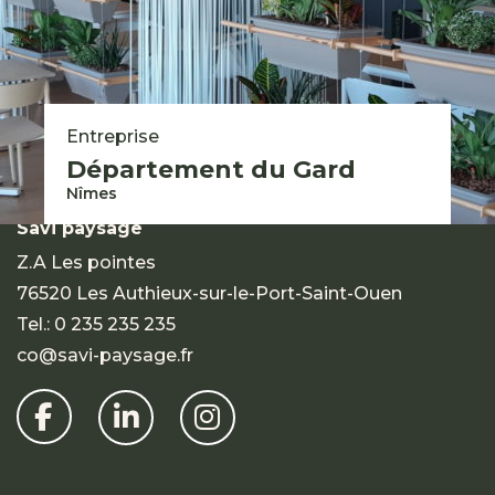
Groupe Savi 2026 © - Mentions légales
Expertises
Entreprise
Réalisations
Département du Gard
Contact
Nîmes
Savi paysage
Z.A Les pointes
76520 Les Authieux-sur-le-Port-Saint-Ouen
Tel.:
0 235 235 235
co@savi-paysage.fr