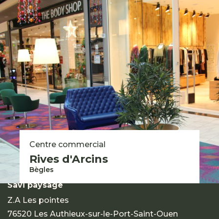
Qui sommes-nous ?
Notre vision et nos valeurs
Nos savoir-faire
Nos engagements
Nos solutions pour les particuliers
Nous rejoindre
Groupe Savi 2026 © - Mentions légales
Expertises
Centre commercial
Réalisations
Rives d'Arcins
Contact
Bègles
Savi paysage
Z.A Les pointes
76520 Les Authieux-sur-le-Port-Saint-Ouen