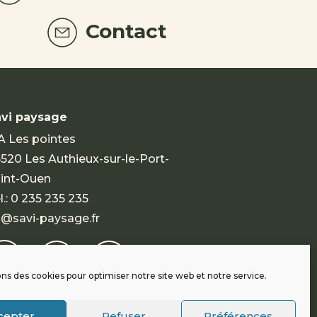
Contact
vi paysage
A Les pointes
520 Les Authieux-sur-le-Port-
int-Ouen
l.:
0 235 235 235
@savi-paysage.fr
ons des cookies pour optimiser notre site web et notre service.
cepter
Refuser
Préférences