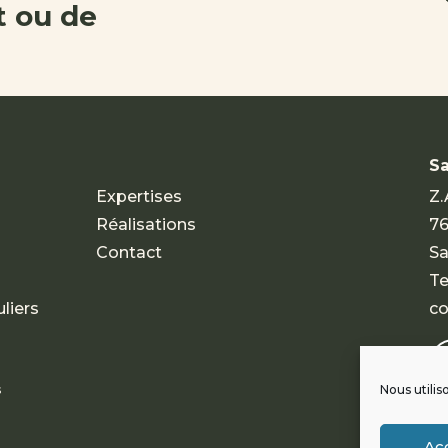
 ou de
Sa
Expertises
Z.
Réalisations
76
Contact
Sa
Te
liers
co
s
Nous utilis
Ac