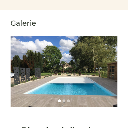
Galerie
s