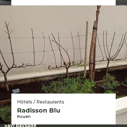
Savi
Qui sommes-nous ?
Notre vision et nos valeurs
Nos savoir-faire
Nos engagements
Nos solutions pour les particuliers
Nous rejoindre
Groupe Savi 2026 © - Mentions légales
Expertises
Hôtels / Restaurants
Réalisations
Radisson Blu
Contact
Rouen
Savi paysage