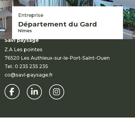
Expertises
Entreprise
Réalisations
Département du Gard
Contact
Nîmes
Savi paysage
Z.A Les pointes
76520 Les Authieux-sur-le-Port-Saint-Ouen
Tel.:
0 235 235 235
co@savi-paysage.fr