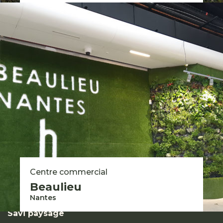
Savi
Qui sommes-nous ?
Notre vision et nos valeurs
Nos savoir-faire
Nos engagements
Nos solutions pour les particuliers
Nous rejoindre
Groupe Savi 2026 © - Mentions légales
Expertises
Centre commercial
Réalisations
Beaulieu
Contact
Nantes
Savi paysage