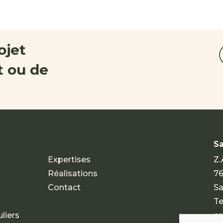
ojet
 ou de
Sa
Expertises
Z.
Réalisations
76
Contact
Sa
Te
liers
co