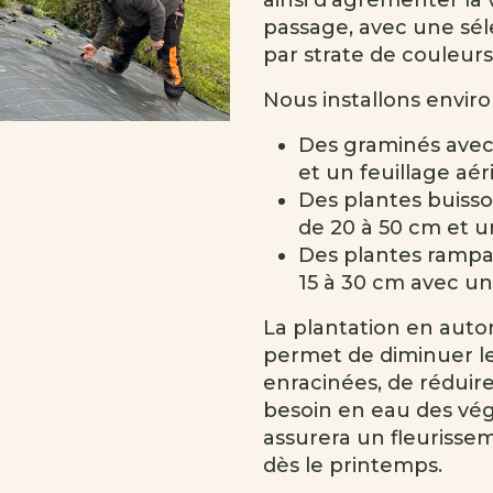
ainsi d’agrémenter la 
passage, avec une sél
par strate de couleurs
Nous installons enviro
Des graminés avec
et un feuillage aér
Des plantes buiss
de 20 à 50 cm et u
Des plantes rampa
15 à 30 cm avec u
La plantation en aut
permet de diminuer le
enracinées, de réduir
besoin en eau des vég
assurera un fleuriss
dès le printemps.