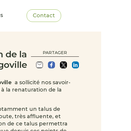
ns
Contact
n de la
PARTAGER
oville
ville
a sollicité nos savoir-
r à la renaturation de la
otamment un talus de
ute, très affluente, et
tion de ce talus permettra