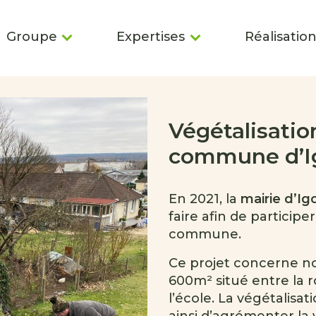
Groupe
Expertises
Réalisatio
Végétalisatio
commune d’Ig
En 2021, la
mairie d’Igo
faire afin de participe
commune.
Ce projet concerne n
600m² situé entre la ro
l’école. La végétalisa