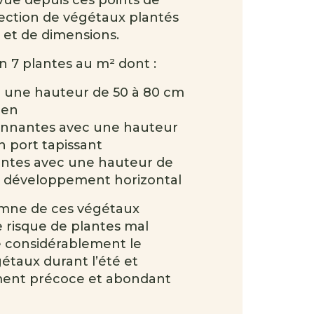
vue depuis ces points de
ection de végétaux plantés
 et de dimensions.
n 7 plantes au m² dont :
 une hauteur de 50 à 80 cm
ien
onnantes avec une hauteur
n port tapissant
ntes avec une hauteur de
n développement horizontal
omne de ces végétaux
 risque de plantes mal
e considérablement le
étaux durant l’été et
ement précoce et abondant