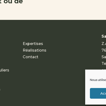
 ou de
Sa
Expertises
Z.
Réalisations
76
Contact
Sa
Te
liers
co
Nous utilis
s
Ac